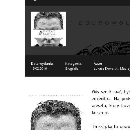
Data wydania:
Kategoria:
Autor:
15.02.2016
Biografia
Łukasz Kowalski
,
Macie
Gdy szedł spać, by
zmieniło… Na pods
aresztu, który łąc
koszmar.
Ta książka to opow