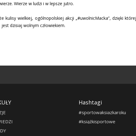
 wierze. Wierze w ludzi i w lepsze jutro.
e kulisy wielkiej, ogólnopolskiej akcji „#uwolnicMacka”, dzięki które
jest dzisiaj wolnym człowiekiem.
KUŁY
Hashtagi
ZJE
#sportowaksiazkaroku
IEDZI
#książkisportowe
DY