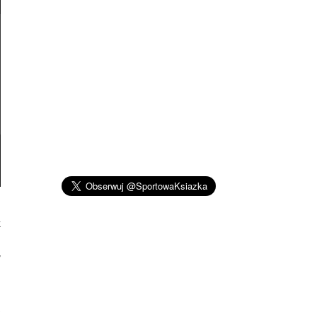
k
o
w
ż