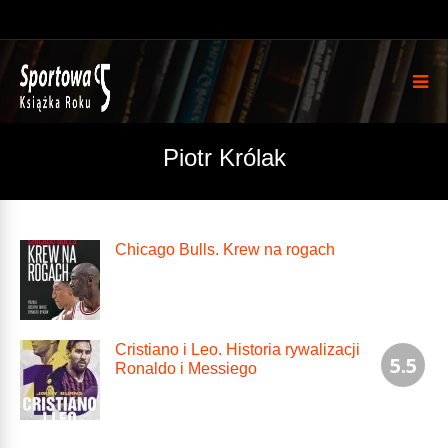
Piotr Królak
Chicago Bulls. Krew na rogach
Cristiano i Leo. Historia rywalizacji
5.5
Ronaldo i Messiego