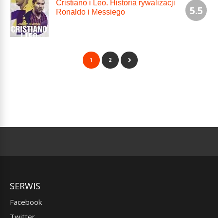
Cristiano i Leo. Historia rywalizacji
5.5
Ronaldo i Messiego
1
2
SERWIS
Facebook
Twitter