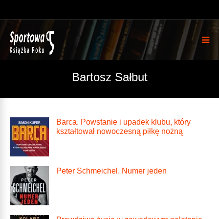
Bartosz Sałbut
Barca. Powstanie i upadek klubu, który
kształtował nowoczesną piłkę nożną
Peter Schmeichel. Numer jeden