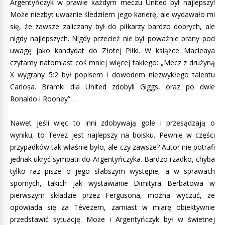
Argentyńczyk w prawie każdym meczu United był najlepszy!
Może niezbyt uważnie śledziłem jego karierę, ale wydawało mi
się, że zawsze zaliczany był do piłkarzy bardzo dobrych, ale
nigdy najlepszych. Nigdy przecież nie był poważnie brany pod
uwagę jako kandydat do Złotej Piłki. W książce Macleaya
czytamy natomiast coś mniej więcej takiego: „Mecz z drużyną
X wygrany 5:2 był popisem i dowodem niezwykłego talentu
Carlosa. Bramki dla United zdobyli Giggs, oraz po dwie
Ronaldo i Rooney”…
Nawet jeśli więc to inni zdobywają gole i przesądzają o
wyniku, to Tevez jest najlepszy na boisku. Pewnie w części
przypadków tak właśnie było, ale czy zawsze? Autor nie potrafi
jednak ukryć sympatii do Argentyńczyka. Bardzo rzadko, chyba
tylko raz pisze o jego słabszym występie, a w sprawach
spornych, takich jak wystawianie Dimityra Berbatowa w
pierwszym składzie przez Fergusona, można wyczuć, że
opowiada się za Tévezem, zamiast w miarę obiektywnie
przedstawić sytuację. Może i Argentyńczyk był w świetnej