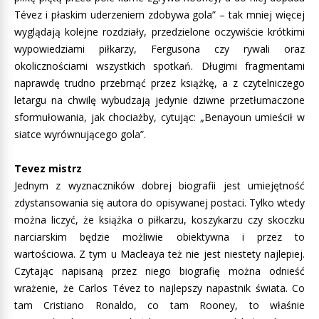
Tévez i płaskim uderzeniem zdobywa gola” – tak mniej więcej
wyglądają kolejne rozdziały, przedzielone oczywiście krótkimi
wypowiedziami piłkarzy, Fergusona czy rywali oraz
okolicznościami wszystkich spotkań. Długimi fragmentami
naprawdę trudno przebrnąć przez książkę, a z czytelniczego
letargu na chwilę wybudzają jedynie dziwne przetłumaczone
sformułowania, jak chociażby, cytując: „Benayoun umieścił w
siatce wyrównującego gola”.
Tevez mistrz
Jednym z wyznaczników dobrej biografii jest umiejętność
zdystansowania się autora do opisywanej postaci. Tylko wtedy
można liczyć, że książka o piłkarzu, koszykarzu czy skoczku
narciarskim będzie możliwie obiektywna i przez to
wartościowa. Z tym u Macleaya też nie jest niestety najlepiej.
Czytając napisaną przez niego biografię można odnieść
wrażenie, że Carlos Tévez to najlepszy napastnik świata. Co
tam Cristiano Ronaldo, co tam Rooney, to właśnie