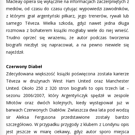
Macleay opiera się wyłącznie na informacjach zaczerpniętych z
mediów, od czasu do czasu cytując wypowiedzi zawodników,
z którymi grał argentyński piłkarz, jego trenerów, rywali lub
samego Téveza. Wielka szkoda, gdyż nawet jedna długa
rozmowa z bohaterem książki mogłaby wiele do niej wnieść.
Trudno oprzeć się wrażeniu, że autor podczas tworzenia
biografii niezbyt się napracował, a na pewno niewiele się
najeździł.
Czerwony Diabeł
Zdecydowana większość książki poświęcona została karierze
Téveza w drużynach West Ham United oraz Manchester
United. Około 250 z 320 stron biografii to opis trzech lat –
sezonu 2006/2007, który Argentyńczyk spędził w zespole
Młotów oraz dwóch kolejnych, kiedy występował już w
barwach Czerwonych Diabłów. Zwłaszcza dwa lata pod wodzą
sir Aleksa Fergusona przedstawione zostały bardzo
szczegółowo. W przypadku przygody z klubem z Londynu opis
jest jeszcze w miarę ciekawy, gdyż autor sporo miejsca