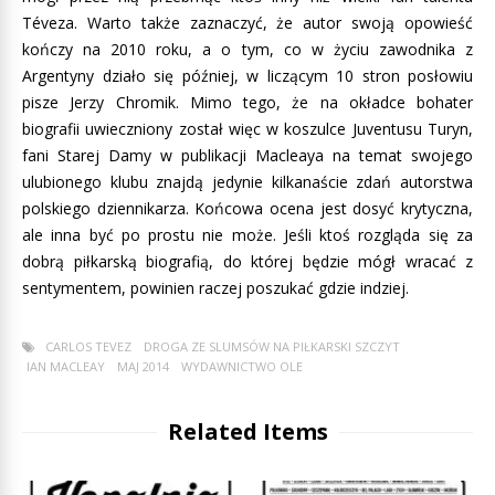
Téveza. Warto także zaznaczyć, że autor swoją opowieść
kończy na 2010 roku, a o tym, co w życiu zawodnika z
Argentyny działo się później, w liczącym 10 stron posłowiu
pisze Jerzy Chromik. Mimo tego, że na okładce bohater
biografii uwieczniony został więc w koszulce Juventusu Turyn,
fani Starej Damy w publikacji Macleaya na temat swojego
ulubionego klubu znajdą jedynie kilkanaście zdań autorstwa
polskiego dziennikarza. Końcowa ocena jest dosyć krytyczna,
ale inna być po prostu nie może. Jeśli ktoś rozgląda się za
dobrą piłkarską biografią, do której będzie mógł wracać z
sentymentem, powinien raczej poszukać gdzie indziej.
CARLOS TEVEZ
DROGA ZE SLUMSÓW NA PIŁKARSKI SZCZYT
IAN MACLEAY
MAJ 2014
WYDAWNICTWO OLE
Related Items