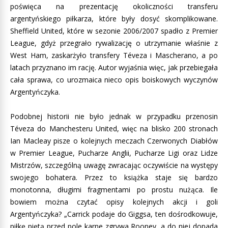
poświęca na prezentację okoliczności transferu
argentyńskiego piłkarza, które były dosyć skomplikowane.
Sheffield United, które w sezonie 2006/2007 spadło z Premier
League, gdyż przegrało rywalizację o utrzymanie właśnie z
West Ham, zaskarżyło transfery Téveza i Mascherano, a po
latach przyznano im rację. Autor wyjaśnia więc, jak przebiegała
cała sprawa, co urozmaica nieco opis boiskowych wyczynów
Argentyńczyka.
Podobnej historii nie było jednak w przypadku przenosin
Téveza do Manchesteru United, więc na blisko 200 stronach
Ian Macleay pisze o kolejnych meczach Czerwonych Diabłów
w Premier League, Pucharze Anglii, Pucharze Ligi oraz Lidze
Mistrzów, szczególną uwagę zwracając oczywiście na występy
swojego bohatera. Przez to książka staje się bardzo
monotonna, długimi fragmentami po prostu nużąca. Ile
bowiem można czytać opisy kolejnych akcji i goli
Argentyńczyka? „Carrick podaje do Giggsa, ten dośrodkowuje,
piłkę piętą przed pole karne zgrywa Rooney, a do niej dopada