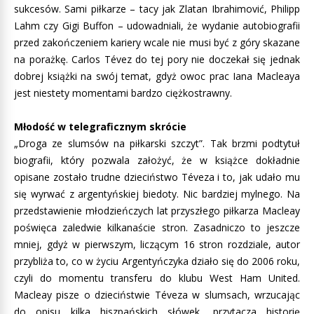
sukcesów. Sami piłkarze – tacy jak Zlatan Ibrahimović, Philipp
Lahm czy Gigi Buffon – udowadniali, że wydanie autobiografii
przed zakończeniem kariery wcale nie musi być z góry skazane
na porażkę. Carlos Tévez do tej pory nie doczekał się jednak
dobrej książki na swój temat, gdyż owoc prac Iana Macleaya
jest niestety momentami bardzo ciężkostrawny.
Młodość w telegraficznym skrócie
„Droga ze slumsów na piłkarski szczyt”. Tak brzmi podtytuł
biografii, który pozwala założyć, że w książce dokładnie
opisane zostało trudne dzieciństwo Téveza i to, jak udało mu
się wyrwać z argentyńskiej biedoty. Nic bardziej mylnego. Na
przedstawienie młodzieńczych lat przyszłego piłkarza Macleay
poświęca zaledwie kilkanaście stron. Zasadniczo to jeszcze
mniej, gdyż w pierwszym, liczącym 16 stron rozdziale, autor
przybliża to, co w życiu Argentyńczyka działo się do 2006 roku,
czyli do momentu transferu do klubu West Ham United.
Macleay pisze o dzieciństwie Téveza w slumsach, wrzucając
do opisu kilka hiszpańskich słówek, przytacza historię