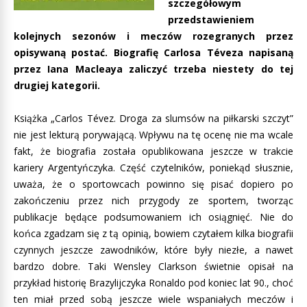
szczegółowym
przedstawieniem
kolejnych sezonów i meczów rozegranych przez
opisywaną postać. Biografię Carlosa Téveza napisaną
przez Iana Macleaya zaliczyć trzeba niestety do tej
drugiej kategorii.
Książka „Carlos Tévez. Droga za slumsów na piłkarski szczyt”
nie jest lekturą porywającą. Wpływu na tę ocenę nie ma wcale
fakt, że biografia została opublikowana jeszcze w trakcie
kariery Argentyńczyka. Część czytelników, poniekąd słusznie,
uważa, że o sportowcach powinno się pisać dopiero po
zakończeniu przez nich przygody ze sportem, tworząc
publikacje będące podsumowaniem ich osiągnięć. Nie do
końca zgadzam się z tą opinią, bowiem czytałem kilka biografii
czynnych jeszcze zawodników, które były niezłe, a nawet
bardzo dobre. Taki Wensley Clarkson świetnie opisał na
przykład historię Brazylijczyka Ronaldo pod koniec lat 90., choć
ten miał przed sobą jeszcze wiele wspaniałych meczów i