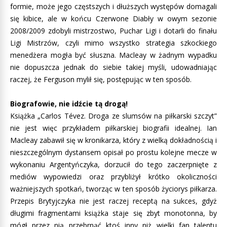
formie, może jego częstszych i dłuższych występów domagali
się kibice, ale w końcu Czerwone Diabły w owym sezonie
2008/2009 zdobyli mistrzostwo, Puchar Ligi i dotarli do finału
Ligi Mistrzów, czyli mimo wszystko strategia szkockiego
menedżera mogła być słuszna. Macleay w żadnym wypadku
nie dopuszcza jednak do siebie takiej myśli, udowadniając
raczej, że Ferguson mylił się, postępując w ten sposób.
Biografowie, nie idźcie tą drogą!
Książka „Carlos Tévez. Droga ze slumsów na piłkarski szczyt”
nie jest więc przykładem piłkarskiej biografii idealnej. Ian
Macleay zabawił się w kronikarza, który z wielką dokładnością i
nieszczególnym dystansem opisał po prostu kolejne mecze w
wykonaniu Argentyńczyka, dorzucił do tego zaczerpnięte z
mediów wypowiedzi oraz przybliżył krótko okoliczności
ważniejszych spotkań, tworząc w ten sposób życiorys piłkarza.
Przepis Brytyjczyka nie jest raczej receptą na sukces, gdyż
długimi fragmentami książka staje się zbyt monotonna, by
mógł przez nią przebrnąć ktoś inny niż wielki fan talentu