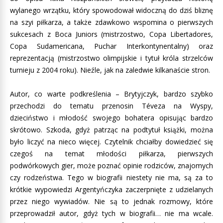
wylanego wrzątku, który spowodował widoczną do dziś bliznę
na szyi piłkarza, a także zdawkowo wspomina o pierwszych
sukcesach z Boca Juniors (mistrzostwo, Copa Libertadores,
Copa Sudamericana, Puchar Interkontynentalny) oraz
reprezentacją (mistrzostwo olimpijskie i tytuł króla strzelców
turnieju z 2004 roku). Nieźle, jak na zaledwie kilkanaście stron.
Autor, co warte podkreślenia – Brytyjczyk, bardzo szybko
przechodzi do tematu przenosin Téveza na Wyspy,
dzieciństwo i młodość swojego bohatera opisując bardzo
skrótowo. Szkoda, gdyż patrząc na podtytuł książki, można
było liczyć na nieco więcej. Czytelnik chciałby dowiedzieć się
czegoś na temat młodości piłkarza, pierwszych
podwórkowych gier, może poznać opinie rodziców, znajomych
czy rodzeństwa. Tego w biografii niestety nie ma, są za to
krótkie wypowiedzi Argentyńczyka zaczerpnięte z udzielanych
przez niego wywiadów. Nie są to jednak rozmowy, które
przeprowadził autor, gdyż tych w biografii… nie ma wcale.