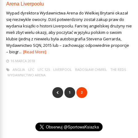
Arena Liverpoolu
Wypad dyrektora Wydawnictwa Arena do Wielkiej Brytanii okazał
się niezwykle owocny. Dziś potwierdzony został zakup praw do
wydania książki o historii Liverpoolu. Fani tej angielskiej drużyny nie
mieli zbyt wielu okazji, aby poczytać w języku polskim o swoim
klubie (jedną z niewielu była autobiografia Stevena Gerrarda,
Wydawnictwo SQN, 2015 lub – zachowując odpowiednie proporcje
– biogr...
[Read More]
16 MARCA 2018
ANGLIA
LFC
LFC 125
LIVERPOOL
RADOSŁAW CHMIEL
THE REDS
WYDAWNICTWO ARENA
1
2