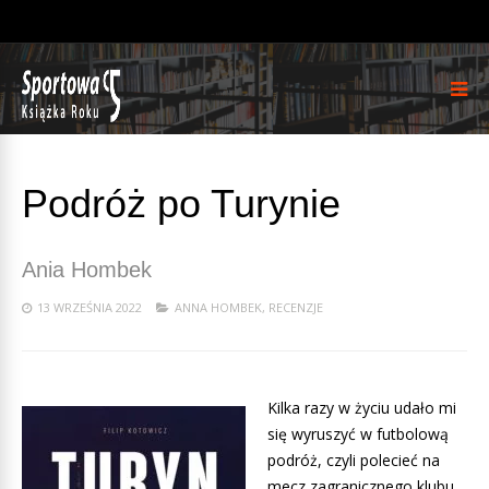
Podróż po Turynie
Ania Hombek
13 WRZEŚNIA 2022
ANNA HOMBEK
,
RECENZJE
Kilka razy w życiu udało mi
się wyruszyć w futbolową
podróż, czyli polecieć na
mecz zagranicznego klubu