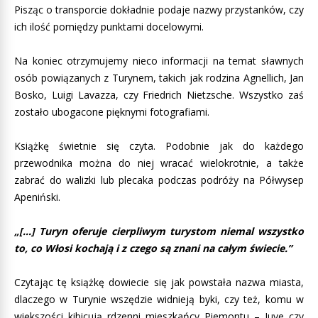
Pisząc o transporcie dokładnie podaje nazwy przystanków, czy
ich ilość pomiędzy punktami docelowymi.
Na koniec otrzymujemy nieco informacji na temat sławnych
osób powiązanych z Turynem, takich jak rodzina Agnellich, Jan
Bosko, Luigi Lavazza, czy Friedrich Nietzsche. Wszystko zaś
zostało ubogacone pięknymi fotografiami.
Książkę świetnie się czyta. Podobnie jak do każdego
przewodnika można do niej wracać wielokrotnie, a także
zabrać do walizki lub plecaka podczas podróży na Półwysep
Apeniński.
„[…] Turyn oferuje cierpliwym turystom niemal wszystko
to, co Włosi kochają i z czego są znani na całym świecie.”
Czytając tę książkę dowiecie się jak powstała nazwa miasta,
dlaczego w Turynie wszędzie widnieją byki, czy też, komu w
większości kibicują rdzenni mieszkańcy Piemontu – Juve czy