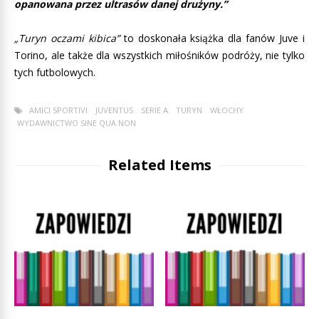
opanowana przez ultrasów danej drużyny.”
„Turyn oczami kibica”
to doskonała książka dla fanów Juve i
Torino, ale także dla wszystkich miłośników podróży, nie tylko
tych futbolowych.
AMICI SPORTIVI
JUVENTUS
SERIE A
TURYN
WŁOCHY
WYDAWNICTWO SINE QUA NON
Related Items