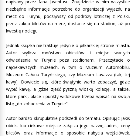
napisany przez fana Juventusu. Znajdziecie w nim wszystkie
niezbędne informacje potrzebne do organizacji wyjazdu na
mecz do Turynu, począwszy od podróży lotniczej z Polski,
przez zakup biletów na mecz, dostanie się na stadion, aż po
kwestię noclegu.
Jednak książka nie traktuje jedynie o piłkarskiej stronie miasta.
Autor wylicza mnóstwo obiektów i miejsc wartych
odwiedzenia w Turynie poza stadionami. Przeczytacie o
najciekawszych muzeach, w tym o Muzeum Automobilu,
Muzeum Całunu Turyńskiego, czy Muzeum Lavazza (tak, tej
kawy). Dowiecie się, które świątynie warto zobaczyć, gdzie
wypić kawę, a gdzie zjeść pyszną włoską kolację, a także,
które parki, place i punkty widokowe trzeba wpisać na swoją
listę „do zobaczenia w Turynie”.
Autor bardzo skrupulatnie podszedł do tematu. Opisując jakiś
obiekt lub ciekawe miejsce załącza jego nazwę, adres, ceny
biletów oraz informacje o sposobie nabycia wejściówek.