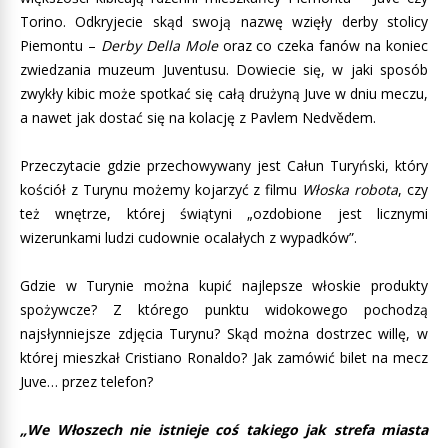
Torino. Odkryjecie skąd swoją nazwę wzięły derby stolicy
Piemontu –
Derby Della Mole
oraz co czeka fanów na koniec
zwiedzania muzeum Juventusu. Dowiecie się, w jaki sposób
zwykły kibic może spotkać się całą drużyną Juve w dniu meczu,
a nawet jak dostać się na kolację z Pavlem Nedvědem.
Przeczytacie gdzie przechowywany jest Całun Turyński, który
kościół z Turynu możemy kojarzyć z filmu
Włoska robota
, czy
też wnętrze, której świątyni „ozdobione jest licznymi
wizerunkami ludzi cudownie ocalałych z wypadków”.
Gdzie w Turynie można kupić najlepsze włoskie produkty
spożywcze? Z którego punktu widokowego pochodzą
najsłynniejsze zdjęcia Turynu? Skąd można dostrzec willę, w
której mieszkał Cristiano Ronaldo? Jak zamówić bilet na mecz
Juve… przez telefon?
„We Włoszech nie istnieje coś takiego jak strefa miasta