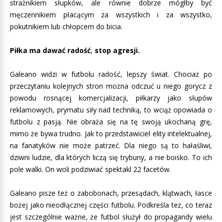
strażnikiem słupków, ale równie dobrze mógłby być
męczennikiem płacącym za wszystkich i za wszystko,
pokutnikiem lub chłopcem do bicia.
Piłka ma dawać radość
,
stop agresji.
Galeano widzi w futbolu radość, lepszy świat. Chociaż po
przeczytaniu kolejnych stron można odczuć u niego gorycz z
powodu rosnącej komercjalizacji, piłkarzy jako słupów
reklamowych, prymatu siły nad techniką, to wciąż opowiada o
futbolu z pasją. Nie obraża się na tę swoją ukochaną grę,
mimo że bywa trudno. Jak to przedstawiciel elity intelektualnej,
na fanatyków nie może patrzeć. Dla niego są to hałaśliwi,
dziwni ludzie, dla których liczą się trybuny, a nie boisko. To ich
pole walki. On woli podziwiać spektakl 22 facetów.
Galeano pisze też o zabobonach, przesądach, klątwach, łasce
bożej jako nieodłącznej części futbolu. Podkreśla też, co teraz
jest szczególnie ważne, że futbol służył do propagandy wielu