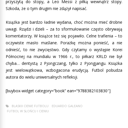
przyszytą do stopy, a Leo Messi z piłką wewnątrz stopy.
Szkoda, że o tym drugim nie zdążył napisać.
Książka jest bardzo ładnie wydana, choć można mieć drobne
uwagi. Rządzi i dzieli – za to sformułowanie często obrywają
komentatorzy. W książce też się pojawiło. Celne trafienia – to
oczywiste masło maślane. Porażkę można ponieść, a nie
odnieść, to nie zwycięstwo. Gdy czytamy o występie Korei
Północnej na mundialu w 1966 r., to piłkarz KRLD nie był
chyba… dentystą z Pjongczang, tylko z Pjongjangu. Książka
jest wielowątkowa, wzbogacona erudycją. Futbol pobudza
autora do wielu uniwersalnych refleksji.
[buybox-widget category=”book” ean=”9788382103830″]
BLASKII CIENIE FUTBOLU
EDUARDO GALEANO
FUTBOL W SŁOŃCU I CIENIU