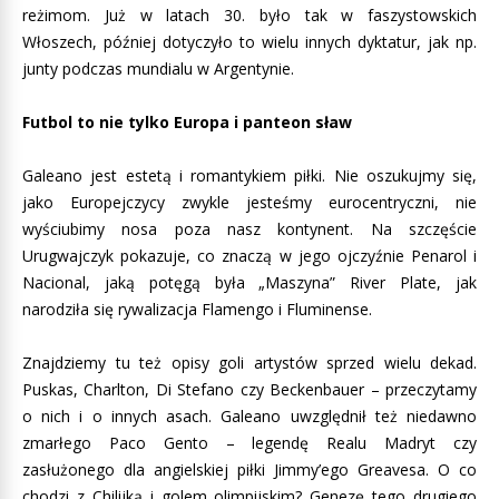
reżimom. Już w latach 30. było tak w faszystowskich
Włoszech, później dotyczyło to wielu innych dyktatur, jak np.
junty podczas mundialu w Argentynie.
Futbol to nie tylko Europa i panteon sław
Galeano jest estetą i romantykiem piłki. Nie oszukujmy się,
jako Europejczycy zwykle jesteśmy eurocentryczni, nie
wyściubimy nosa poza nasz kontynent. Na szczęście
Urugwajczyk pokazuje, co znaczą w jego ojczyźnie Penarol i
Nacional, jaką potęgą była „Maszyna” River Plate, jak
narodziła się rywalizacja Flamengo i Fluminense.
Znajdziemy tu też opisy goli artystów sprzed wielu dekad.
Puskas, Charlton, Di Stefano czy Beckenbauer – przeczytamy
o nich i o innych asach. Galeano uwzględnił też niedawno
zmarłego Paco Gento – legendę Realu Madryt czy
zasłużonego dla angielskiej piłki Jimmy’ego Greavesa. O co
chodzi z Chilijką i golem olimpijskim? Genezę tego drugiego