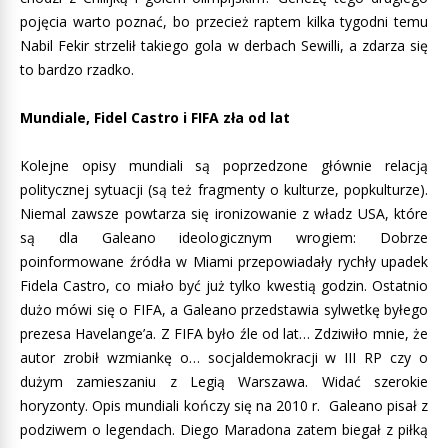
pojęcia warto poznać, bo przecież raptem kilka tygodni temu
Nabil Fekir strzelił takiego gola w derbach Sewilli, a zdarza się
to bardzo rzadko.
Mundiale, Fidel Castro i FIFA zła od lat
Kolejne opisy mundiali są poprzedzone głównie relacją
politycznej sytuacji (są też fragmenty o kulturze, popkulturze).
Niemal zawsze powtarza się ironizowanie z władz USA, które
są dla Galeano ideologicznym wrogiem: Dobrze
poinformowane źródła w Miami przepowiadały rychły upadek
Fidela Castro, co miało być już tylko kwestią godzin. Ostatnio
dużo mówi się o FIFA, a Galeano przedstawia sylwetkę byłego
prezesa Havelange’a. Z FIFA było źle od lat… Zdziwiło mnie, że
autor zrobił wzmiankę o… socjaldemokracji w III RP czy o
dużym zamieszaniu z Legią Warszawa. Widać szerokie
horyzonty. Opis mundiali kończy się na 2010 r. Galeano pisał z
podziwem o legendach. Diego Maradona zatem biegał z piłką