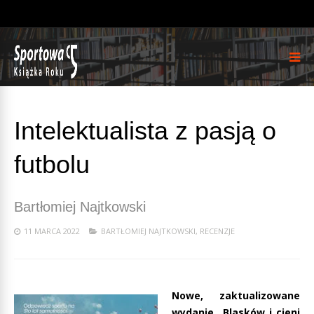
Intelektualista z pasją o
futbolu
Bartłomiej Najtkowski
11 MARCA 2022
BARTŁOMIEJ NAJTKOWSKI
,
RECENZJE
Nowe, zaktualizowane
wydanie „Blasków i cieni