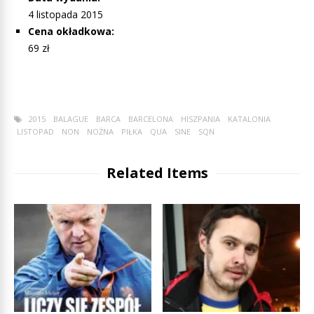
4 listopada 2015
Cena okładkowa:
69 zł
2015
BALAGUE
BARCA
BARCELONA
HISZPANIA
KATALONIA
LISTOPAD
NON
NOŻNA
PIŁKA
QUA
SINE
SQN
Related Items