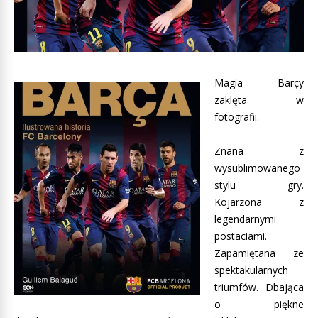
Magia Barçy
zaklęta w
fotografii.
Znana z
wysublimowanego
stylu gry.
Kojarzona z
legendarnymi
postaciami.
Zapamiętana ze
spektakularnych
triumfów. Dbająca
o piękne