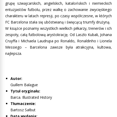
grupę szwajcarskich, angielskich, katalońskich i niemieckich
entuzjastów futbolu, przez walkę o zachowanie zwycięskiego
charakteru w latach represji, po czasy współczesne, w których
FC Barcelona stała się ubóstwianą i święcącą triumfy drużyną.
W książce poznamy wszystkich wielkich piłkarzy, trenerów i ich
zespoły, całą futbolową arystokrację. Od Laszlo Kubali, Johana
Cruyffa i Michaela Laudrupa po Ronaldo, Ronaldinho i Lionela
Messiego – Barcelona zawsze była atrakcyjna, kultowa,
najlepsza.
Autor:
Guillem Balague
Tytuł oryginału:
Barca. Illustrated History
Tłumaczenie:
Bartosz Sałbut
Data wydania: