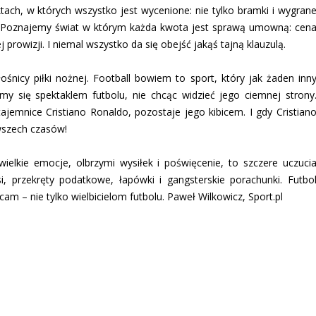
ktach, w których wszystko jest wycenione: nie tylko bramki i wygran
m. Poznajemy świat w którym każda kwota jest sprawą umowną: cen
prowizji. I niemal wszystko da się obejść jakąś tajną klauzulą.
ośnicy piłki nożnej. Football bowiem to sport, który jak żaden inn
my się spektaklem futbolu, nie chcąc widzieć jego ciemnej strony
jemnice Cristiano Ronaldo, pozostaje jego kibicem. I gdy Cristian
 wszech czasów!
wielkie emocje, olbrzymi wysiłek i poświęcenie, to szczere uczuci
si, przekręty podatkowe, łapówki i gangsterskie porachunki. Futbo
cam – nie tylko wielbicielom futbolu. Paweł Wilkowicz, Sport.pl