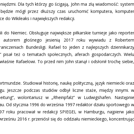
ieniędzmi. Dla tych którzy go ścigają, John ma złą wiadomość: syste
nie będzie mógł przez dłuższy czas uruchomić komputera, kompute
 do Wikileaks i największych redakcji.
do Niemiec. Obsługuje największe piłkarskie turnieje jako reporte
był autorem głośnego jesienią 2017 roku wywiadu z Roberte
niczeniach Bundesligi. Rafael to jeden z najlepszych dziennikarz
” pisał też o tematach społecznych, aferach gospodarczych. Wiel
właśnie Rafaelowi. To przed nim John stanął i odsłonił trochę siebie
tmundzie. Studiował historię, naukę polityczną, język niemiecki ora
rgu. Jeszcze podczas studiów odbył liczne staże, między innymi. 
eitung”, wolontariusz w „Rheinpfalz” w Ludwigshafen. Następni
u. Od stycznia 1996 do września 1997 redaktor działu sportowego 
1997 roku pracował w redakcji SPIEGEL w Hamburgu, najpierw jak
rześniu 2016 r. przeniósł się do oddziału niemieckiego, koncentrują