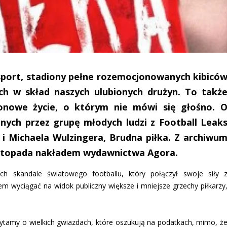
 sport, stadiony pełne rozemocjonowanych kibicó
ych w skład naszych ulubionych drużyn. To takż
ionowe życie, o którym nie mówi się głośno. 
nych przez grupę młodych ludzi z Football Leak
i Michaela Wulzingera, Brudna piłka. Z archiwu
 listopada nakładem wydawnictwa Agora.
ch skandale światowego footballu, który połączył swoje siły 
azem wyciągać na widok publiczny większe i mniejsze grzechy piłkarzy
Czytamy o wielkich gwiazdach, które oszukują na podatkach, mimo, ż