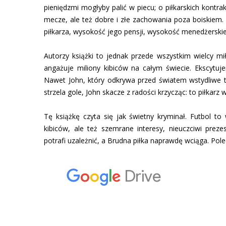
pieniędzmi mogłyby palić w piecu; o piłkarskich kontra
mecze, ale też dobre i złe zachowania poza boiskie
piłkarza, wysokość jego pensji, wysokość menedżerskiej 
Autorzy książki to jednak przede wszystkim wielcy mił
angażuje miliony kibiców na całym świecie. Ekscytuje
Nawet John, który odkrywa przed światem wstydliwe ta
strzela gole, John skacze z radości krzycząc: to piłkarz
Tę książkę czyta się jak świetny kryminał. Futbol to 
kibiców, ale też szemrane interesy, nieuczciwi preze
potrafi uzależnić, a Brudna piłka naprawdę wciąga. Pole