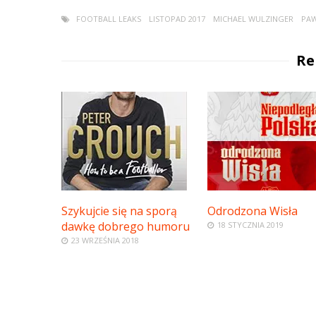
FOOTBALL LEAKS
LISTOPAD 2017
MICHAEL WULZINGER
PAW
Re
Szykujcie się na sporą
Odrodzona Wisła
dawkę dobrego humoru
18 STYCZNIA 2019
23 WRZEŚNIA 2018