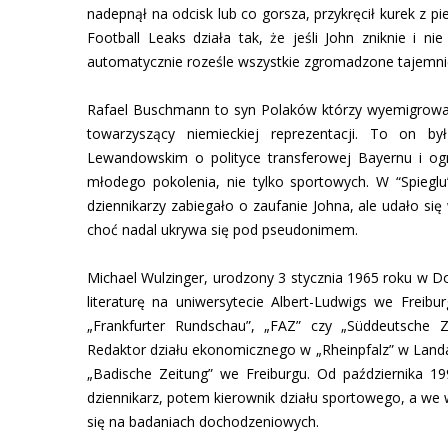
nadepnął na odcisk lub co gorsza, przykręcił kurek z p
Football Leaks działa tak, że jeśli John zniknie i 
automatycznie roześle wszystkie zgromadzone tajemnice
Rafael Buschmann to syn Polaków którzy wyemigrowali 
towarzyszący niemieckiej reprezentacji. To on 
Lewandowskim o polityce transferowej Bayernu i ogra
młodego pokolenia, nie tylko sportowych. W “Spieglu
dziennikarzy zabiegało o zaufanie Johna, ale udało się 
choć nadal ukrywa się pod pseudonimem.
Michael Wulzinger, urodzony 3 stycznia 1965 roku w Dor
literaturę na uniwersytecie Albert-Ludwigs we Freibu
„Frankfurter Rundschau”, „FAZ” czy „Süddeutsche Z
Redaktor działu ekonomicznego w „Rheinpfalz” w Landa
„Badische Zeitung” we Freiburgu. Od października 
dziennikarz, potem kierownik działu sportowego, a we w
się na badaniach dochodzeniowych.