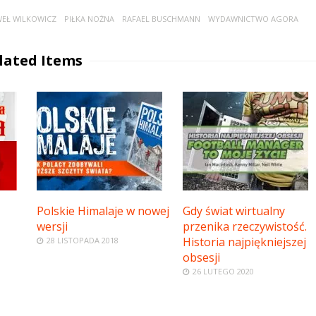
EŁ WILKOWICZ
PIŁKA NOŻNA
RAFAEL BUSCHMANN
WYDAWNICTWO AGORA
lated Items
Polskie Himalaje w nowej
Gdy świat wirtualny
wersji
przenika rzeczywistość.
Historia najpiękniejszej
28 LISTOPADA 2018
obsesji
26 LUTEGO 2020