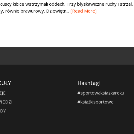
uscy kibice wstrzymali oddech. Trzy błyskawiczne ruchy i strzał.
ny, równie brawurowy. Dziewiętn...
[Read More]
KUŁY
Hashtagi
ZJE
#sportowaksiazkaroku
IEDZI
#książkisportowe
DY