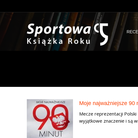
RECE
Moje najważniejsze 90 
Mecze reprezentacji Polsk
wyjątkowe znaczenie i są ws