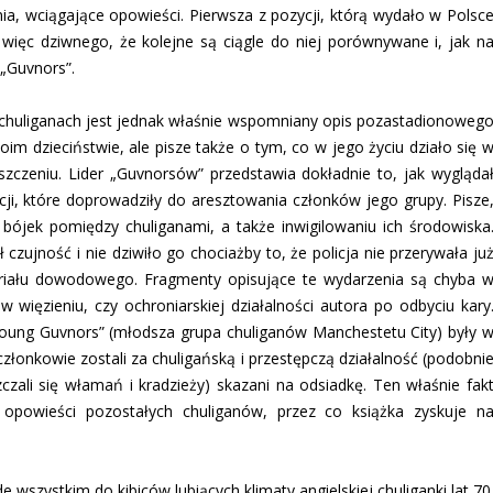
enia, wciągające opowieści. Pierwsza z pozycji, którą wydało w Polsc
ięc dziwnego, że kolejne są ciągle do niej porównywane i, jak n
 „Guvnors”.
 chuliganach jest jednak właśnie wspomniany opis pozastadionoweg
oim dzieciństwie, ale pisze także o tym, co w jego życiu działo się 
szczeniu. Lider „Guvnorsów” przedstawia dokładnie to, jak wygląda
cji, które doprowadziły do aresztowania członków jego grupy. Pisze
 bójek pomiędzy chuliganami, a także inwigilowaniu ich środowiska
ł czujność i nie dziwiło go chociażby to, że policja nie przerywała ju
teriału dowodowego. Fragmenty opisujące te wydarzenia są chyba 
w więzieniu, czy ochroniarskiej działalności autora po odbyciu kary
„Young Guvnors” (młodsza grupa chuliganów Manchestetu City) były 
członkowie zostali za chuligańską i przestępczą działalność (podobni
zczali się włamań i kradzieży) skazani na odsiadkę. Ten właśnie fak
d opowieści pozostałych chuliganów, przez co książka zyskuje n
szystkim do kibiców lubiących klimaty angielskiej chuliganki lat 70