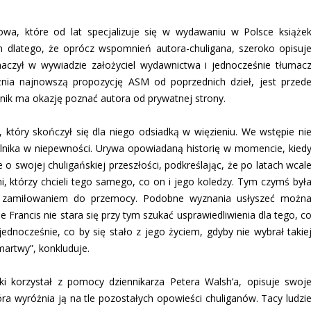
a, które od lat specjalizuje się w wydawaniu w Polsce książe
m dlatego, że oprócz wspomnień autora-chuligana, szeroko opisuj
maczył w wywiadzie założyciel wydawnictwa i jednocześnie tłumac
óżnia najnowszą propozycję ASM od poprzednich dzieł, jest przed
lnik ma okazję poznać autora od prywatnej strony.
który skończył się dla niego odsiadką w więzieniu. We wstępie ni
elnika w niepewności. Urywa opowiadaną historię w momencie, kied
 o swojej chuligańskiej przeszłości, podkreślając, że po latach wcal
tymi, którzy chcieli tego samego, co on i jego koledzy. Tym czymś był
 zamiłowaniem do przemocy. Podobne wyznania usłyszeć możn
 Francis nie stara się przy tym szukać usprawiedliwienia dla tego, c
 jednocześnie, co by się stało z jego życiem, gdyby nie wybrał takie
artwy”, konkluduje.
żki korzystał z pomocy dziennikarza Petera Walsh’a, opisuje swoj
óra wyróżnia ją na tle pozostałych opowieści chuliganów. Tacy ludzi