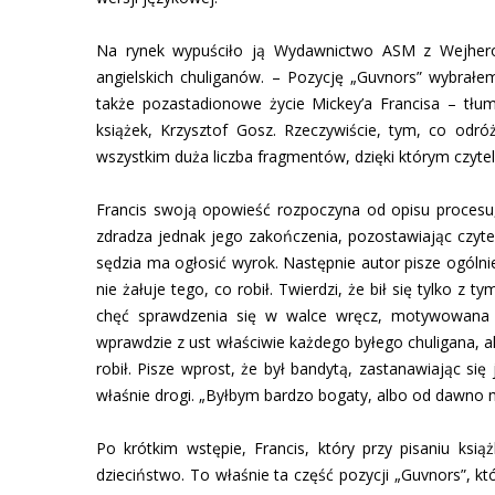
Na rynek wypuściło ją Wydawnictwo ASM z Wejherow
angielskich chuliganów. – Pozycję „Guvnors” wybrałe
także pozastadionowe życie Mickey’a Francisa – tłu
książek, Krzysztof Gosz. Rzeczywiście, tym, co odr
wszystkim duża liczba fragmentów, dzięki którym czyte
Francis swoją opowieść rozpoczyna od opisu procesu, 
zdradza jednak jego zakończenia, pozostawiając czyt
sędzia ma ogłosić wyrok. Następnie autor pisze ogólnie
nie żałuje tego, co robił. Twierdzi, że bił się tylko z 
chęć sprawdzenia się w walce wręcz, motywowana
wprawdzie z ust właściwie każdego byłego chuligana, ale
robił. Pisze wprost, że był bandytą, zastanawiając się
właśnie drogi. „Byłbym bardzo bogaty, albo od dawno m
Po krótkim wstępie, Francis, który przy pisaniu ksią
dzieciństwo. To właśnie ta część pozycji „Guvnors”, kt