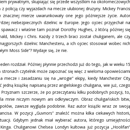
życiem prywatnym, skupiając się przede wszystkim na okołomeczowyc
h z policją czy wyjazdach na mecze ulubionej drużyny. Mickey Franci
w znacznej mierze uwarunkowały one jego późniejsze życie. Auto
iej niebezpiecznych dzielnic w Europie. Jego ojciec przyjechał n
ko spawacz i właśnie tam poznał Dorothy Hughes, z którą później si
ld, Mickey i Chris. Każdy z trzech braci został chuliganem, ale cz
najgorszych dzielnic Manchesteru, a ich ojciec stosował wobec nic
łym Moss Side”? Wydaje się, że nie.
den rozdział. Później płynnie przechodzi już do tego, jak w wieku 1
ych stronach czytelnik może zapoznać się więc z wieloma opowieściam
a mecze i zasadzaniu się na „wrogie” ekipy, kiedy Manchester Cit
ć jedną książkę napisaną przez angielskiego chuligana, wie już, czeg
Przyznam szczerze, że po przeczytaniu kilku podobnych pozycji, to
 dla mnie niczym nowym ani odkrywczym. Obraz chuligańskich bitw
społów, zawsze wygląda podobnie. Raz autor książki wraz ze swoj
ancisa. W pozycji „Guvnors” znaleźć można kilka ciekawych historii
uacji. Gdybym jednak miał wybierać autora, którego umiejętnośc
Kinga. Chuliganowi Chelsea Londyn kultowa już pozycja „Hoolifan