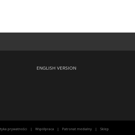
ENGLISH VERSION
ityka prywatności
Współpraca
Patronat medialny
Sklep