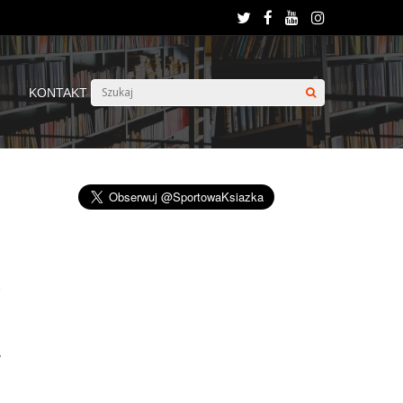
KONTAKT
a
w
j