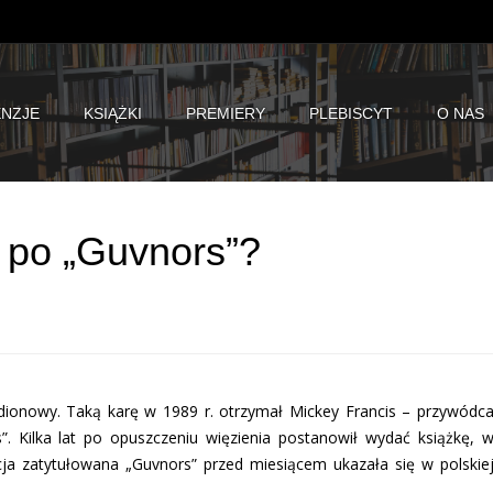
NZJE
KSIĄŻKI
PREMIERY
PLEBISCYT
O NAS
 po „Guvnors”?
adionowy. Taką karę w 1989 r. otrzymał Mickey Francis – przywódc
. Kilka lat po opuszczeniu więzienia postanowił wydać książkę, 
ycja zatytułowana „Guvnors” przed miesiącem ukazała się w polskie