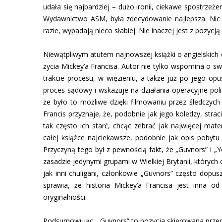
udała się najbardziej – dużo ironii, ciekawe spostrzeż
Wydawnictwo ASM, była zdecydowanie najlepsza. Nic w
razie, wypadają nieco słabiej. Nie inaczej jest z pozycją
Niewątpliwym atutem najnowszej książki o angielskich
życia Mickey’a Francisa. Autor nie tylko wspomina o sw
trakcie procesu, w więzieniu, a także już po jego opu
proces sądowy i wskazuje na działania operacyjne poli
że było to możliwe dzięki filmowaniu przez śledczych
Francis przyznaje, że, podobnie jak jego koledzy, straci
tak często ich starć, chcąc zebrać jak najwięcej ma
całej książce najciekawsze, podobnie jak opis pobytu 
Przyczyną tego był z pewnością fakt, że „Guvnors” i 
zasadzie jedynymi grupami w Wielkiej Brytanii, których 
jak inni chuligani, członkowie „Guvnors” często dopus
sprawia, że historia Mickey’a Francisa jest inna o
oryginalności.
Podsumowując, „Guvnors” to pozycja skierowana przede w