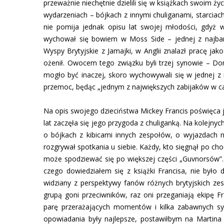
przeważnie niechętnie dzielili się w książkach swoim 
wydarzeniach – bójkach z innymi chuliganami, starciac
nie pomija jednak opisu lat swojej młodości, gdyż 
wychował się bowiem w Moss Side – jednej z najbardz
Wyspy Brytyjskie z Jamajki, w Anglii znalazł pracę ja
ożenił. Owocem tego związku byli trzej synowie – Dona
mogło być inaczej, skoro wychowywali się w jednej z 
przemoc, będąc „jednym z największych zabijaków w ca
Na opis swojego dzieciństwa Mickey Francis poświęca je
lat zaczęła się jego przygoda z chuliganką. Na kolejn
o bójkach z kibicami innych zespołów, o wyjazdach n
rozgrywał spotkania u siebie. Każdy, kto sięgnął po cho
może spodziewać się po większej części „Guvnorsów”. 
czego dowiedziałem się z książki Francisa, nie było
widziany z perspektywy fanów różnych brytyjskich ze
grupą goni przeciwników, raz oni przeganiają ekipę Fr
parę przerażających momentów i kilka zabawnych syt
opowiadania były najlepsze, postawiłbym na Martina 