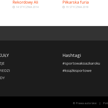
Rekordowy Ali
Piłkarska furia
14 STYCZNIA 2014
19 STYCZNIA 2018
KUŁY
Hashtagi
ZJE
#sportowaksiazkaroku
IEDZI
#książkisportowe
DY
© Prawa autorskie
Pol