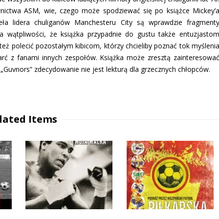
awnictwa ASM, wie, czego może spodziewać się po książce Mickey’
eła lidera chuliganów Manchesteru City są wprawdzie fragment
 wątpliwości, że książka przypadnie do gustu także entuzjasto
też polecić pozostałym kibicom, którzy chcieliby poznać tok myśleni
tarć z fanami innych zespołów. Książka może zresztą zainteresowa
 „Guvnors” zdecydowanie nie jest lekturą dla grzecznych chłopców.
lated Items