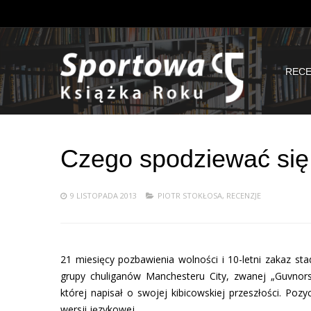
RECE
Czego spodziewać się
9 LISTOPADA 2013
PIOTR STOKŁOSA
,
RECENZJE
21 miesięcy pozbawienia wolności i 10-letni zakaz st
grupy chuliganów Manchesteru City, zwanej „Guvnors”
której napisał o swojej kibicowskiej przeszłości. Poz
wersji językowej.