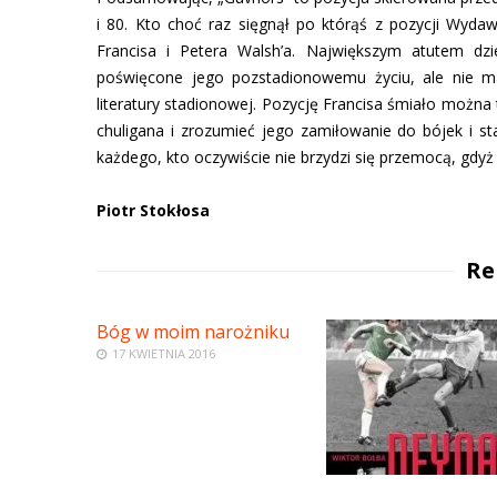
i 80. Kto choć raz sięgnął po którąś z pozycji Wyd
Francisa i Petera Walsh’a. Największym atutem dzi
poświęcone jego pozstadionowemu życiu, ale nie ma
literatury stadionowej. Pozycję Francisa śmiało można 
chuligana i zrozumieć jego zamiłowanie do bójek i s
każdego, kto oczywiście nie brzydzi się przemocą, gdyż
Piotr Stokłosa
Re
Bóg w moim narożniku
17 KWIETNIA 2016