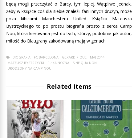
będą mogli przeczytać o Barcy, tym lepiej. Wątpliwe jednak,
żeby w książce coś dla siebie znaleźli fani innych drużyn, może
poza kibicami Manchesteru United. Książka Mateusza
Bystrzyckiego to po prostu biografia prosto z serca Camp
Nou, która kierowana jest do tych, którzy, podobnie jak autor,
miłość do Blaugrany zakodowaną mają w genach.
BIOGRAFIA
FC BARCELONA
GERARD PIQUE
MAJ 2014
MATEUSZ BYSTRZYCKI
PIŁKA NOŻNA
SINE QUA NON
URODZONY NA CAMP NOU
Related Items