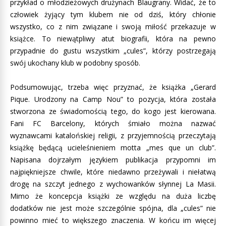
przykład o młodzieżowych drużynach Blaugrany. Widać, że to
człowiek żyjący tym klubem nie od dziś, który chłonie
wszystko, co z nim związane i swoją miłość przekazuje w
książce. To niewątpliwy atut biografii, która na pewno
przypadnie do gustu wszystkim „cules”, którzy postrzegają
swój ukochany klub w podobny sposób.
Podsumowując, trzeba więc przyznać, że książka „Gerard
Pique. Urodzony na Camp Nou” to pozycja, która została
stworzona ze świadomością tego, do kogo jest kierowana.
Fani FC Barcelony, których śmiało można nazwać
wyznawcami katalońskiej religii, z przyjemnością przeczytają
książkę będącą ucieleśnieniem motta „mes que un club”.
Napisana dojrzałym językiem publikacja przypomni im
najpiękniejsze chwile, które niedawno przeżywali i niełatwą
drogę na szczyt jednego z wychowanków słynnej La Masii.
Mimo że koncepcja książki ze względu na duża liczbę
dodatków nie jest może szczególnie spójna, dla „cules” nie
powinno mieć to większego znaczenia. W końcu im więcej