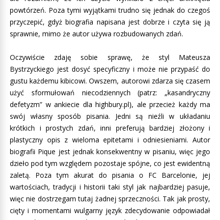
powtórzeń. Poza tymi wyjątkami trudno się jednak do czegoś
przyczepić, gdyż biografia napisana jest dobrze i czyta się ją
sprawnie, mimo że autor używa rozbudowanych zdań.
Oczywiście zdaję sobie sprawę, że styl Mateusza
Bystrzyckiego jest dosyć specyficzny i może nie przypaść do
gustu każdemu kibicowi. Owszem, autorowi zdarza się czasem
użyć sformułowań niecodziennych (patrz: „kasandryczny
defetyzm” w ankiecie dla highbury.pl), ale przecież każdy ma
swój własny sposób pisania. Jedni są nieźli w układaniu
krótkich i prostych zdań, inni preferują bardziej złożony i
plastyczny opis z wieloma epitetami i odniesieniami. Autor
biografii Pique jest jednak konsekwentny w pisaniu, więc jego
dzieło pod tym względem pozostaje spójne, co jest ewidentną
zaletą. Poza tym akurat do pisania o FC Barcelonie, jej
wartościach, tradycji i historii taki styl jak najbardziej pasuje,
więc nie dostrzegam tutaj żadnej sprzeczności. Tak jak prosty,
cięty i momentami wulgarny język zdecydowanie odpowiadał