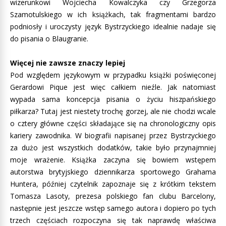
wizerunkowi Wojciecha Kowalczyka czy Grzegorza
Szamotulskiego w ich książkach, tak fragmentami bardzo
podniosły i uroczysty język Bystrzyckiego idealnie nadaje się
do pisania o Blaugranie.
Więcej nie zawsze znaczy lepiej
Pod względem językowym w przypadku książki poświęconej
Gerardowi Pique jest więc całkiem nieźle. Jak natomiast
wypada sama koncepcja pisania o życiu hiszpańskiego
piłkarza? Tutaj jest niestety trochę gorzej, ale nie chodzi wcale
o cztery główne części składające się na chronologiczny opis
kariery zawodnika. W biografii napisanej przez Bystrzyckiego
za dużo jest wszystkich dodatków, takie było przynajmniej
moje wrażenie. Książka zaczyna się bowiem wstępem
autorstwa brytyjskiego dziennikarza sportowego Grahama
Huntera, później czytelnik zapoznaje się z krótkim tekstem
Tomasza Lasoty, prezesa polskiego fan clubu Barcelony,
następnie jest jeszcze wstęp samego autora i dopiero po tych
trzech częściach rozpoczyna się tak naprawdę właściwa