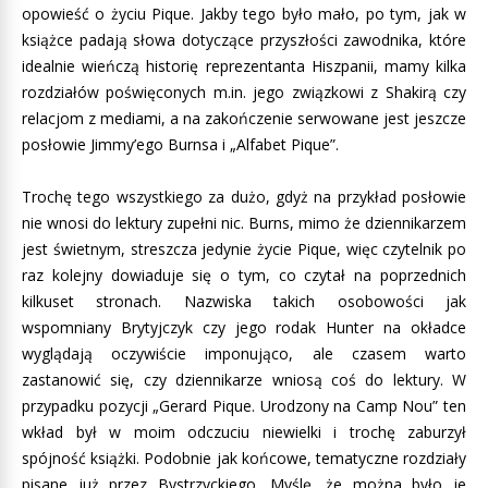
opowieść o życiu Pique. Jakby tego było mało, po tym, jak w
książce padają słowa dotyczące przyszłości zawodnika, które
idealnie wieńczą historię reprezentanta Hiszpanii, mamy kilka
rozdziałów poświęconych m.in. jego związkowi z Shakirą czy
relacjom z mediami, a na zakończenie serwowane jest jeszcze
posłowie Jimmy’ego Burnsa i „Alfabet Pique”.
Trochę tego wszystkiego za dużo, gdyż na przykład posłowie
nie wnosi do lektury zupełni nic. Burns, mimo że dziennikarzem
jest świetnym, streszcza jedynie życie Pique, więc czytelnik po
raz kolejny dowiaduje się o tym, co czytał na poprzednich
kilkuset stronach. Nazwiska takich osobowości jak
wspomniany Brytyjczyk czy jego rodak Hunter na okładce
wyglądają oczywiście imponująco, ale czasem warto
zastanowić się, czy dziennikarze wniosą coś do lektury. W
przypadku pozycji „Gerard Pique. Urodzony na Camp Nou” ten
wkład był w moim odczuciu niewielki i trochę zaburzył
spójność książki. Podobnie jak końcowe, tematyczne rozdziały
pisane już przez Bystrzyckiego. Myślę, że można było je