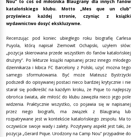
Nou” to coś od miłośnika Blaugrany dla innych fanów
katalońskiego klubu. Motto „Mes que un club”
przyświeca każdej stronie, czyniąc z książki
wydawnictwo dosyć ekskluzywne.
Recenzując pod koniec ubiegłego roku biografię Carlesa
Puyola, którą napisał Ziemowit Ochapski, użyłem słów:
„pozycja skierowana przede wszystkim do fanów katalońskiej
drużyny”. Po lekturze książki napisanej przez innego młodego
dziennikarza i kibica FC Barcelony z Polski, użyć można tego
samego sformułowania. Być może Mateusz Bystrzycki
podszedł do opisywanej postaci nieco bardziej krytycznie i nie
starał się podkreślić na każdym kroku, że Pique to najlepszy
obrońca świata, ale miłość do klubu zawęziła nieco jego pole
widzenia. Praktycznie wszystko, co pojawia się w napisanej
przez niego biografii, ma związek z Blaugraną lub
rozpatrywane jest w kontekście katalońskiego zespołu. Ma to
oczywiście swoje wady i zalety. Pozytywny aspekt jest taki, że
pozycja „Gerard Pique. Urodzony na Camp Nou” przypadnie do