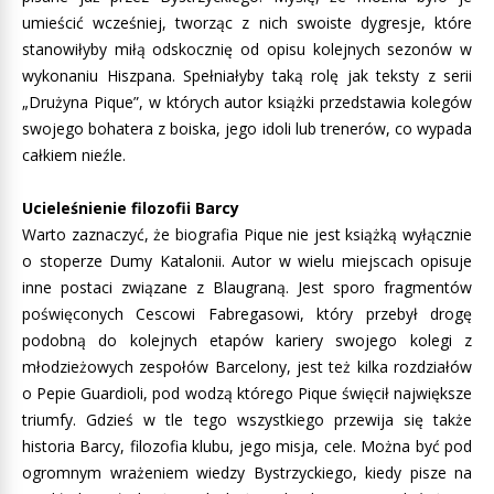
umieścić wcześniej, tworząc z nich swoiste dygresje, które
stanowiłyby miłą odskocznię od opisu kolejnych sezonów w
wykonaniu Hiszpana. Spełniałyby taką rolę jak teksty z serii
„Drużyna Pique”, w których autor książki przedstawia kolegów
swojego bohatera z boiska, jego idoli lub trenerów, co wypada
całkiem nieźle.
Ucieleśnienie filozofii Barcy
Warto zaznaczyć, że biografia Pique nie jest książką wyłącznie
o stoperze Dumy Katalonii. Autor w wielu miejscach opisuje
inne postaci związane z Blaugraną. Jest sporo fragmentów
poświęconych Cescowi Fabregasowi, który przebył drogę
podobną do kolejnych etapów kariery swojego kolegi z
młodzieżowych zespołów Barcelony, jest też kilka rozdziałów
o Pepie Guardioli, pod wodzą którego Pique święcił największe
triumfy. Gdzieś w tle tego wszystkiego przewija się także
historia Barcy, filozofia klubu, jego misja, cele. Można być pod
ogromnym wrażeniem wiedzy Bystrzyckiego, kiedy pisze na