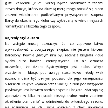
gustu każdemu „cule”. Gorzej będzie natomiast z fanami
innych drużyn, którzy na dłuższą metę mogą poczuć się nieco
znużeni wielokrotnie podkreślanym przywiązaniem stopera
Barcy do ukochanego klubu czy wykładaną w wielu miejscach
romantyczną filozofią tego zespołu.
Dojrzały styl autora
Na wstępie muszę zaznaczyć, że, co zapewne łatwo
wywnioskować z powyższego akapitu, nie jestem kibicem
Barcelony. Pewnie gdybym nim był, recenzja biografii Pique
byłaby dużo bardziej entuzjastyczna. To nie oznacza
oczywiście, że dzieło Bystrzyckiego jest słabe. Wręcz
przeciwnie – biorąc pod uwagę stosunkowo młody wiek
autora, można być pełnym podziwu dla jego umiejętności
pisarskich. Książka wydana przez Sine Qua Non pod względem
językowym jest bowiem bardzo dojrzała i bogata. Zdarzają się
wprawdzie w kilku miejscach niezbyt trafne moim zdaniem
określenia „kampania” w odniesieniu do piłkarskiego sezonu,
ale rozumiem, że ich użycie wynikało z chęci uniknięcia