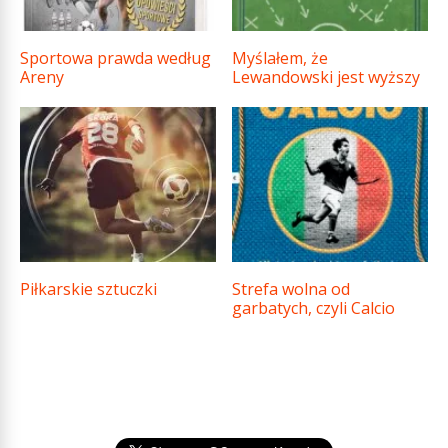
Sportowa prawda według
Myślałem, że
Areny
Lewandowski jest wyższy
Piłkarskie sztuczki
Strefa wolna od
garbatych, czyli Calcio