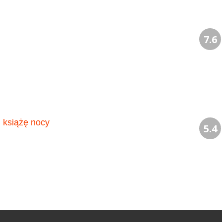
7.6
, książę nocy
5.4