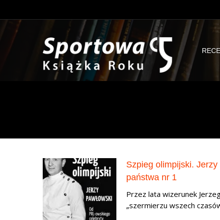
RECE
Szpieg olimpijski. Jer
państwa nr 1
Przez lata wizerunek Jerze
„szermierzu wszech czasów”