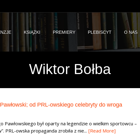
NZJE
KSIĄŻKI
PREMIERY
PLEBISCYT
O NAS
Wiktor Bołba
zy Pawłowski; od PRL-owskiego celebryty do wroga
go Pawłowskiego był oparty na legendzie o wielkim sportowcu –
. PRL-owska propaganda zrobiła z nie...
[Read More]