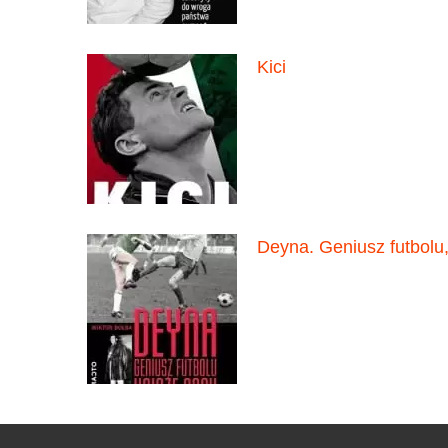
Kici
Deyna. Geniusz futbolu