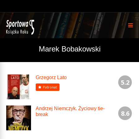
Marek Bobakowski
Grzegorz Lato
5.2
Patronat
Andrzej Niemczyk. Życiowy tie-
8.6
break