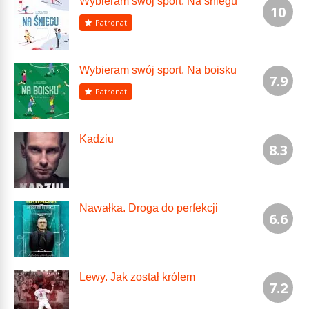
Wybieram swój sport. Na śniegu
10
Patronat
Wybieram swój sport. Na boisku
7.9
Patronat
Kadziu
8.3
Nawałka. Droga do perfekcji
6.6
Lewy. Jak został królem
7.2