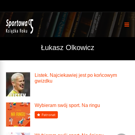
Łukasz Olkowicz
Listek. Najciekawiej jest po końcowym
gwizdku
Wybieram swój sport. Na ringu
Patronat