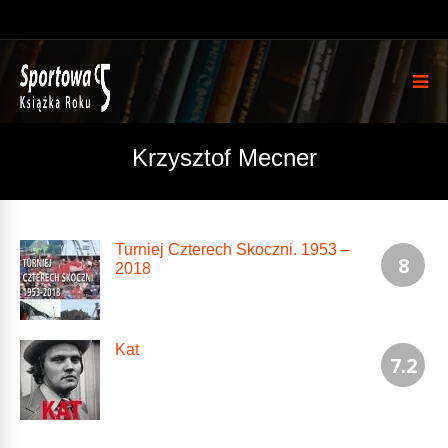
Krzysztof Mecner
Turniej Czterech Skoczni. 1953 –
8
2018
Kat
7.2