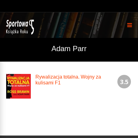
Adam Parr
Rywalizacja totalna. Wojny za
3.5
kulisami F1